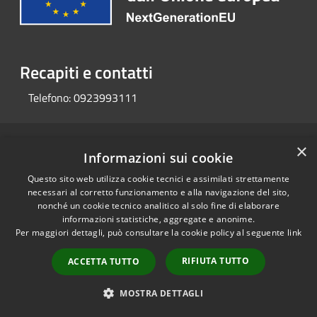
Recapiti e contatti
Telefono:
0923993111
RSS
×
Copyright © 2026 • Portale
Informazioni sui cookie
Accessibilità
Opendata • Powered by
Questo sito web utilizza cookie tecnici e assimilati strettamente
Privacy
Municipium
Accesso
•
necessari al corretto funzionamento e alla navigazione del sito,
Cookie
redazione
nonché un cookie tecnico analitico al solo fine di elaborare
Mappa del sito
informazioni statistiche, aggregate e anonime.
Per maggiori dettagli, può consultare la cookie policy al seguente
link
RIFIUTA TUTTO
ACCETTA TUTTO
MOSTRA DETTAGLI